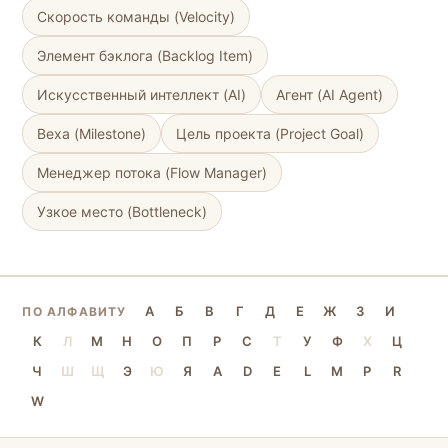
Скорость команды (Velocity)
Элемент бэклога (Backlog Item)
Искусственный интеллект (AI)
Агент (AI Agent)
Веха (Milestone)
Цель проекта (Project Goal)
Менеджер потока (Flow Manager)
Узкое место (Bottleneck)
А
Б
В
Г
Д
Е
Ж
З
И
ПО АЛФАВИТУ
К
Л
М
Н
О
П
Р
С
Т
У
Ф
Х
Ц
Ч
Ш
Щ
Э
Ю
Я
A
D
E
L
M
P
R
W