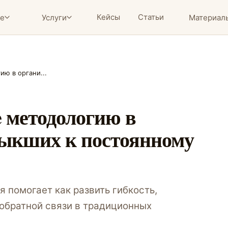
Кейсы
Статьи
ие
Услуги
Материал
ию в органи...
e методологию в
выкших к постоянному
ия помогает как развить гибкость,
 обратной связи в традиционных