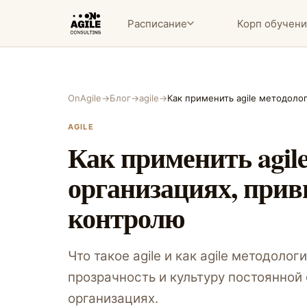
Расписание
Корп обучен
OnAgile
→
Блог
→
agile
→
Как применить agile методолог
AGILE
Как применить agil
организациях, при
контролю
Что такое agile и как agile методолог
прозрачность и культуру постоянной
организациях.