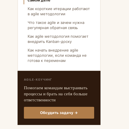
самом деле
Как короткие итерации работают
в agile методологии
Что такое agile и зачем нужна
регулярная обратная связь
Как agile методология помогает
внедрить Kanban-доску
Как начать внедрение agile
методологии, если команда не
готова к переменам
AGILE-КОУЧИНГ
Помогаем командам выстраивать
процессы и брать на себя больше
ответственности
Обсудить задачу →