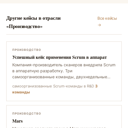
Другие кейсы в отрасли
Все кейсы
«Производство»
→
ПРОИЗВОДСТВО
Успешный кейс применения Scrum в аппарат
Компания-производитель сканеров внедрила Scrum
в аппаратную разработку. Три
самоорганизованные команды, двухнедельные
спринты, открытые ревью с директором. Результат
самоорганизованные Scrum-команды в R&D
3
- полная прозрачность R&D, быстрая реакция на
команды
обратную связь клиентов, предсказуемые сроки
поставки.
ПРОИЗВОДСТВО
Mars