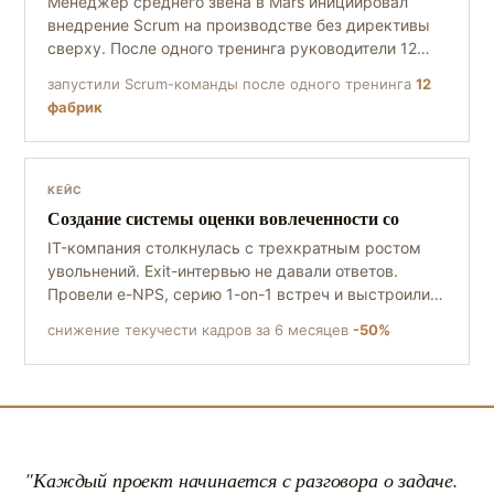
Менеджер среднего звена в Mars инициировал
внедрение Scrum на производстве без директивы
сверху. После одного тренинга руководители 12
фабрик сформировали команды и за два месяца
запустили Scrum-команды после одного тренинга
12
представили значимые результаты по проектам
фабрик
улучшений.
КЕЙС
Создание системы оценки вовлеченности со
IT-компания столкнулась с трехкратным ростом
увольнений. Exit-интервью не давали ответов.
Провели e-NPS, серию 1-on-1 встреч и выстроили
программу развития. За 6 месяцев текучка
снижение текучести кадров за 6 месяцев
-50%
снизилась вдвое, индекс вовлеченности вырос до
70%.
"Каждый проект начинается с разговора о задаче.