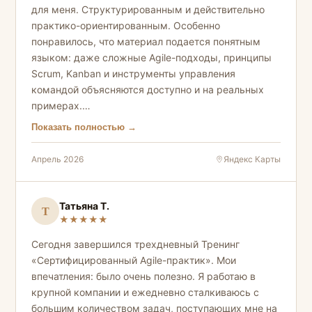
для меня. Структурированным и действительно
практико-ориентированным. Особенно
понравилось, что материал подается понятным
языком: даже сложные Agile-подходы, принципы
Scrum, Kanban и инструменты управления
командой объясняются доступно и на реальных
примерах.
Показать полностью →
Отдельно хочу отметить качество программы: она
хорошо сбалансирована между теорией и
Апрель 2026
Яндекс Карты
практикой. Благодаря кейсам, заданиям и разбору
реальных рабочих ситуаций удалось не просто
изучить Agile, а понять, как применять его в
Татьяна Т.
Т
повседневной профессиональной деятельности.
★
★
★
★
★
После прохождения курса появилось более четкое
Сегодня завершился трехдневный Тренинг
понимание гибких методологий, ролей в команде,
«Сертифицированный Agile-практик». Мои
процессов планирования и эффективного
впечатления: было очень полезно. Я работаю в
взаимодействия с участниками проекта.
крупной компании и ежедневно сталкиваюсь с
большим количеством задач, поступающих мне на