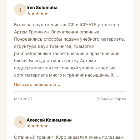
Iren Solomaha
I
★
★
★
★
★
Была на двух тренингах ICP и ICP-ATF у тренера
Артем Гринякин. Впечатления отличные.
Понравились способы подачи учебного материала,
структура двух тренингов, грамотно
распределенные теоретические и практические
блоки. Благодаря мастерству Артема
поддерживается постоянный уровень энергии,
хотя материала много и тренинг насыщенный.
Отдельное спасибо за материалы,
Показать полностью →
предоставленные после тренингов.
Май 2025
Яндекс Карты
Алексей Кожемякин
А
★
★
★
★
★
Отличный тренинг! Курс оказался очень полезным