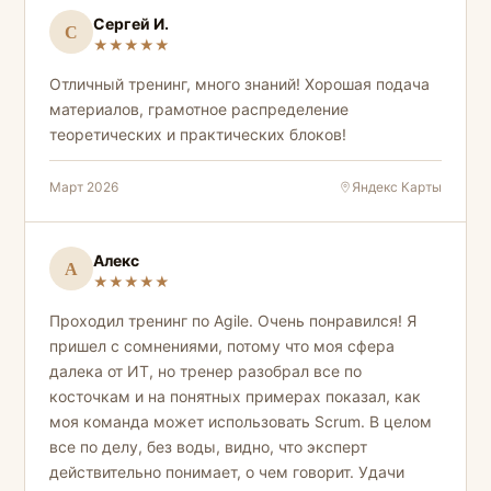
ценности проекта и участии каждого члена
Сергей И.
С
команды, что мне очень важно было понять.
★
★
★
★
★
На тренинге была представлена теория, которая
Отличный тренинг, много знаний! Хорошая подача
была интересно показана в презентационных
материалов, грамотное распределение
материалах и показ которых сопровождался
теоретических и практических блоков!
грамотным рассказом профессионала — ведущего
тренинга. Также все участники тренинга получили
Март 2026
Яндекс Карты
возможность выполнять практические задания,
после выполнения которых проводился разбор
наших успехов и ошибок при их выполнении.
Алекс
А
★
★
★
★
★
Особенно важно подчеркнуть, что практические
задания проводились с применением
Проходил тренинг по Agile. Очень понравился! Я
искусственного интеллекта, когда AI помощник
пришел с сомнениями, потому что моя сфера
предлагал нам возможные варианты решений при
далека от ИТ, но тренер разобрал все по
возникновении сложностей.
косточкам и на понятных примерах показал, как
моя команда может использовать Scrum. В целом
Весь материал тренинга будет очень полезен и
все по делу, без воды, видно, что эксперт
использован мною при планировании задач и всей
действительно понимает, о чем говорит. Удачи
моей команды.